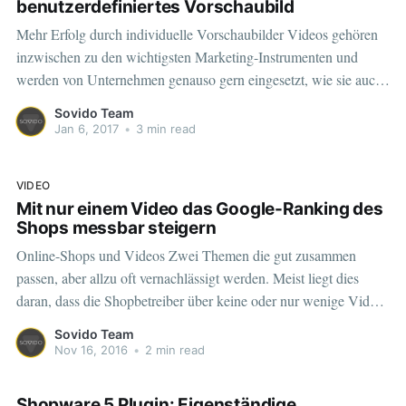
benutzerdefiniertes Vorschaubild
Mehr Erfolg durch individuelle Vorschaubilder Videos gehören
inzwischen zu den wichtigsten Marketing-Instrumenten und
werden von Unternehmen genauso gern eingesetzt, wie sie auch
von Interessenten angeschaut werden. Nicht selten ist ein Video
Sovido Team
der ausschlaggebende Punkt im Verkaufsprozess. Mit individuell
Jan 6, 2017
•
3 min read
gestalteten Vorschaubildern, wie wir sie euch jetzt neu anbieten,
könnt ihr eure
VIDEO
Mit nur einem Video das Google-Ranking des
Shops messbar steigern
Online-Shops und Videos Zwei Themen die gut zusammen
passen, aber allzu oft vernachlässigt werden. Meist liegt dies
daran, dass die Shopbetreiber über keine oder nur wenige Videos
verfügen und das Thema dadurch in den Hintergrund rückt. Dass
Sovido Team
man aber auch mit wenigen oder sogar mit nur einem einzelnen
Nov 16, 2016
•
2 min read
Video das
Shopware 5 Plugin: Eigenständige