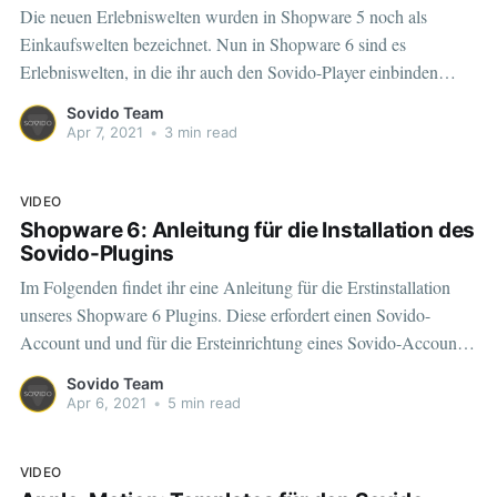
‌‌Die neuen Erlebniswelten wurden in Shopware 5 noch als
Einkaufswelten bezeichnet. Nun in Shopware 6 sind es
Erlebniswelten, in die ihr auch den Sovido-Player einbinden
könnt. Grundsätzlich funktioniert die Einbindung genau so, wie
Sovido Team
die Einbindung eines Youtube- oder Vimeo-Videos. Da die
Apr 7, 2021
•
3 min read
Funktion neu ist, findet ihr im Folgenden eine Schritt
VIDEO
Shopware 6: Anleitung für die Installation des
Sovido-Plugins
‌‌Im Folgenden findet ihr eine Anleitung für die Erstinstallation
unseres Shopware 6 Plugins. Diese erfordert einen Sovido-
Account und und für die Ersteinrichtung eines Sovido-Accounts:‌‌‌‌‌‌‌
1. Sovido Account anlegen‌‌ 1.1 Projekt anlegen‌‌ (Account- &
Sovido Team
Projekt-ID) 1.1.1 Artikel importieren‌‌ 1.1.2 Video-Sitemap
Apr 6, 2021
•
5 min read
anlegen‌‌‌‌ 2. Shopware 6 Plugin 2.
VIDEO