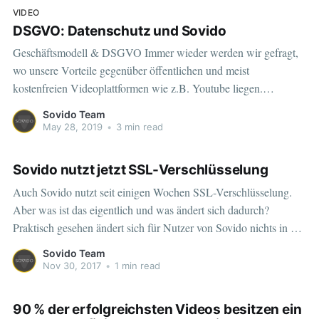
VIDEO
DSGVO: Datenschutz und Sovido
Geschäftsmodell & DSGVO Immer wieder werden wir gefragt,
wo unsere Vorteile gegenüber öffentlichen und meist
kostenfreien Videoplattformen wie z.B. Youtube liegen.
Antworten auf diese Frage gibt es viele. Der Unterschied wird
Sovido Team
schon beim Blick auf die unterschiedlichen Geschäftsmodelle
May 28, 2019
•
3 min read
klar: Sovido wurde entwickelt, um Online-Shops - eine möglichst
einfache, effektive
Sovido nutzt jetzt SSL-Verschlüsselung
Auch Sovido nutzt seit einigen Wochen SSL-Verschlüsselung.
Aber was ist das eigentlich und was ändert sich dadurch?
Praktisch gesehen ändert sich für Nutzer von Sovido nichts in der
Anwendung. SSL steht für Secure Socket Layer. "Layer" (dt.:
Sovido Team
Schicht) bezieht sich auf Transportschichten Es ermöglich einen
Nov 30, 2017
•
1 min read
verschlüsselten Austausch zwischen
90 % der erfolgreichsten Videos besitzen ein