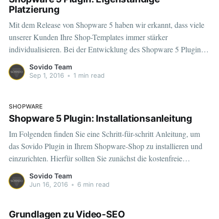
Platzierung
Mit dem Release von Shopware 5 haben wir erkannt, dass viele
unserer Kunden Ihre Shop-Templates immer stärker
individualisieren. Bei der Entwicklung des Shopware 5 Plugins
haben wir uns deshalb eine neue Playerposition eingebaut. Sie
Sovido Team
nennt sich "Eigenständig" und wie der Name schon sagt, können
Sep 1, 2016
•
1 min read
Sie die Position Ihres
SHOPWARE
Shopware 5 Plugin: Installationsanleitung
Im Folgenden finden Sie eine Schritt-für-schritt Anleitung, um
das Sovido Plugin in Ihrem Shopware-Shop zu installieren und
einzurichten. Hierfür sollten Sie zunächst die kostenfreie
Testversion des Plugins unter
Sovido Team
https://store.shopware.com/sovid25645847449/die-plattform-fuer-
Jun 16, 2016
•
6 min read
video-hosting-video-seo-und-co.html installieren und unter
https://www.sovido.de/signup einen kostenlosen Testaccount für
Grundlagen zu Video-SEO