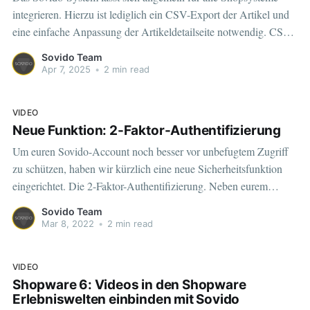
integrieren. Hierzu ist lediglich ein CSV-Export der Artikel und
eine einfache Anpassung der Artikeldetailseite notwendig. CSV-
Export Zunächst legen wir ein neues Projekt an. Als "Art der
Sovido Team
Website" wird nun der Punkt "Anderes Shopsystem"
Apr 7, 2025
•
2 min read
ausgewählt. Als nächstes ist die
VIDEO
Neue Funktion: 2-Faktor-Authentifizierung
Um euren Sovido-Account noch besser vor unbefugtem Zugriff
zu schützen, haben wir kürzlich eine neue Sicherheitsfunktion
eingerichtet. Die 2-Faktor-Authentifizierung. ‌‌‌‌Neben eurem
Zugangsdaten wird zum Login ein zufällig generierter Code
Sovido Team
benötigt, der direkt auf eurem Smartphone erzeugt wird und nur
Mar 8, 2022
•
2 min read
für kurze Zeit gültig ist.‌‌‌‌Ihr müsst folgende Schritte vornehmen,
um
VIDEO
Shopware 6: Videos in den Shopware
Erlebniswelten einbinden mit Sovido