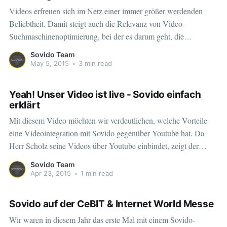
unsere Sovido-Plattform anlegen.
Videos erfreuen sich im Netz einer immer größer werdenden
Beliebtheit. Damit steigt auch die Relevanz von Video-
Suchmaschinenoptimierung, bei der es darum geht, die
Sichtbarkeit von Unternehmen im Web zu verbessern. Da das
Sovido Team
Thema viele Fragen aufwirft wollen in in diesem Artikel ein
May 5, 2015
•
3 min read
bisschen Klarheit in die komplexe Welt des Video-SEO
Yeah! Unser Video ist live - Sovido einfach
erklärt
Mit diesem Video möchten wir verdeutlichen, welche Vorteile
eine Videointegration mit Sovido gegenüber Youtube hat. Da
Herr Scholz seine Videos über Youtube einbindet, zeigt der
Video-Player Fremdwerbung und ähnliche Videos an. Es
Sovido Team
eröffnen sich Absprungmöglichkeiten in das Videoportal.
Apr 23, 2015
•
1 min read
Außerdem kann er seine Youtube-Videos nicht für die
Suchmaschinenoptimierung der eigenen Website
Sovido auf der CeBIT & Internet World Messe
Wir waren in diesem Jahr das erste Mal mit einem Sovido-