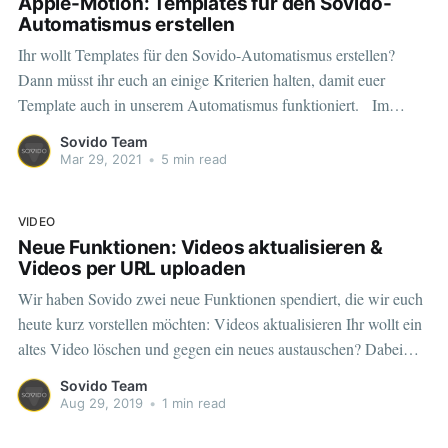
Apple-Motion: Templates für den Sovido-
Automatismus erstellen
Ihr wollt Templates für den Sovido-Automatismus erstellen?
Dann müsst ihr euch an einige Kriterien halten, damit euer
Template auch in unserem Automatismus funktioniert. Im
Folgenden findet ihr eine detallierte Beschreibung und am Ende
Sovido Team
dieses Artikels eine Erklärung, wie ihr euer Template nach
Mar 29, 2021
•
5 min read
Fertigstellung auf die Funktionalität hin überprüfen könnt, bevor
VIDEO
Neue Funktionen: Videos aktualisieren &
Videos per URL uploaden
Wir haben Sovido zwei neue Funktionen spendiert, die wir euch
heute kurz vorstellen möchten: Videos aktualisieren Ihr wollt ein
altes Video löschen und gegen ein neues austauschen? Dabei
sollen die Embed-Codes und Produkt-Verknüpfungen erhalten
Sovido Team
bleiben und vor Allem die Google-Rankings nicht gecrasht
Aug 29, 2019
•
1 min read
werden? Seit heute mit Sovido kein Problem mehr.